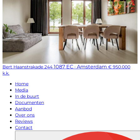
1087 EC · Amsterdam
Bert Haanstrakade 244
€ 950.000
k.k.
Home
Media
In de buurt
Documenten
Aanbod
Over ons
Reviews
Contact